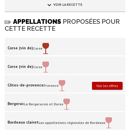
VOIR LA RECETTE
APPELLATIONS
PROPOSÉES POUR
CETTE RECETTE
Corse (vin de)
Corse
Corse (vin de)
Corse
Côtes-de-provence
Provence
Voir les offres
Bergerac
Le Bergeracois et Duras
Bordeaux clairet
Les appellations régionales de Bordeaux