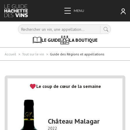
ESPACE PRO
MON COMPTE
NEWSLETTER
JE 
Menu
MENU
Accueil
>
Tout sur le vin
>
Guide des Régions et appellations
LE GUIDE
LA BOUTIQUE
Accueil
>
Tout sur le vin
>
Guide des Régions et appellations
Le coup de cœur de la semaine
Château Malagar
2022